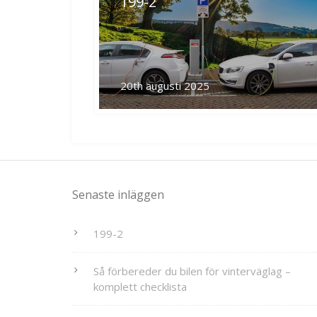
199-2
20th augusti 2025
Senaste inläggen
199-2
Så förbereder du bilen för vinterväglag –
komplett checklista