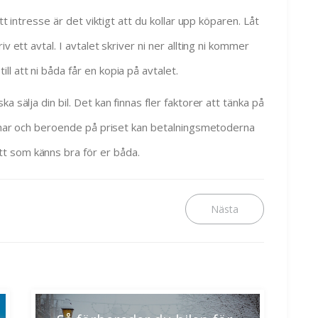
tt intresse är det viktigt att du kollar upp köparen. Låt
v ett avtal. I avtalet skriver ni ner allting ni kommer
l att ni båda får en kopia på avtalet.
 sälja din bil. Det kan finnas fler faktorer att tänka på
en har och beroende på priset kan betalningsmetoderna
t som känns bra för er båda.
Next
post: