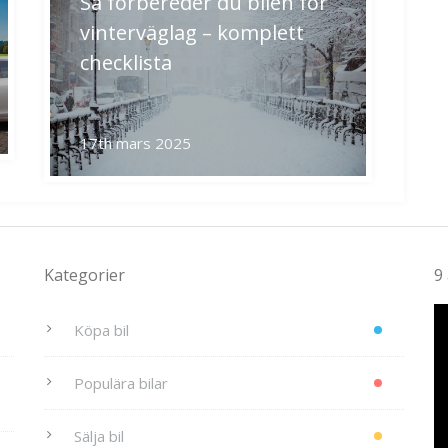
Så förbereder du bilen för
vinterväglag – komplett
checklista
17th mars 2025
Kategorier
9
V
Köpa bil
Populära bilar
Sälja bil