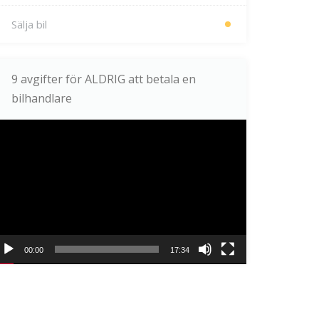
Sälja bil
9 avgifter för ALDRIG att betala en
bilhandlare
ideospelare
00:00
17:34