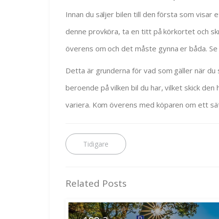
Innan du säljer bilen till den första som visar e
denne provköra, ta en titt på körkortet och skri
överens om och det måste gynna er båda. Se til
Detta är grunderna för vad som gäller när du ska
beroende på vilken bil du har, vilket skick d
variera. Kom överens med köparen om ett sät
Inläggsnavigering
Previous
post:
Related Posts