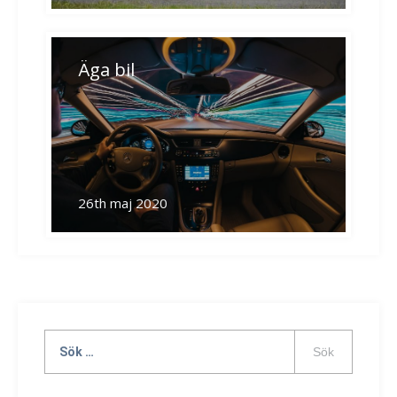
Äga bil
26th maj 2020
Sök
efter: