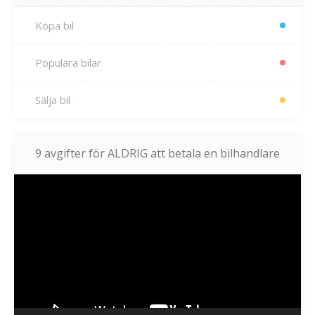
Köpa bil
Populära bilar
Sälja bil
9 avgifter för ALDRIG att betala en bilhandlare
Videospelare