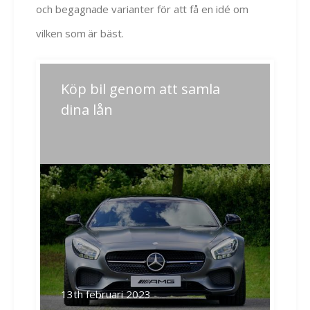
och begagnade varianter för att få en idé om
vilken som är bäst.
Inläggsnavigering
Köp bil genom att samla
Next
post:
dina lån
Related Posts
13th februari 2023