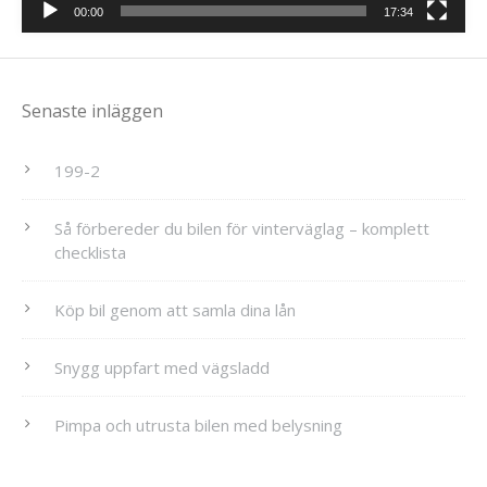
00:00
17:34
Senaste inläggen
199-2
Så förbereder du bilen för vinterväglag – komplett
checklista
Köp bil genom att samla dina lån
Snygg uppfart med vägsladd
Pimpa och utrusta bilen med belysning