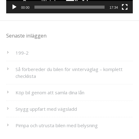
00:00
17:34
Senaste inläggen
199-2
Så förbereder du bilen för vinterväglag – komplett
checklista
Köp bil genom att samla dina lån
Snygg uppfart med vägsladd
Pimpa och utrusta bilen med belysning