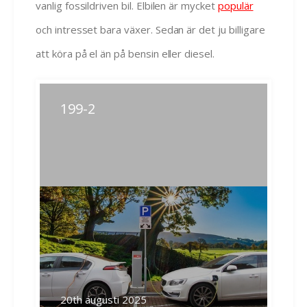
vanlig fossildriven bil. Elbilen är mycket
populär
och intresset bara växer. Sedan är det ju billigare
att köra på el än på bensin eller diesel.
Inläggsnavigering
199-2
Previous
Next
post:
post:
Related Posts
20th augusti 2025