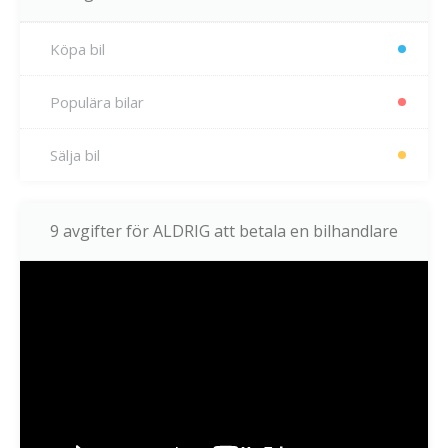
Köpa bil
Populära bilar
Sälja bil
9 avgifter för ALDRIG att betala en bilhandlare
Videospelare