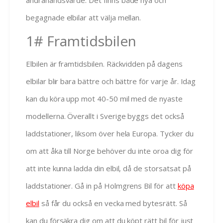
andrahandsvärde. Det finns både nya och
begagnade elbilar att välja mellan.
1# Framtidsbilen
Elbilen är framtidsbilen. Räckvidden på dagens
elbilar blir bara bättre och bättre för varje år. Idag
kan du köra upp mot 40-50 mil med de nyaste
modellerna. Överallt i Sverige byggs det också
laddstationer, liksom över hela Europa. Tycker du
om att åka till Norge behöver du inte oroa dig för
att inte kunna ladda din elbil, då de storsatsat på
laddstationer. Gå in på Holmgrens Bil för att
köpa
elbil
så får du också en vecka med bytesrätt. Så
kan du försäkra dig om att du köpt rätt bil för just